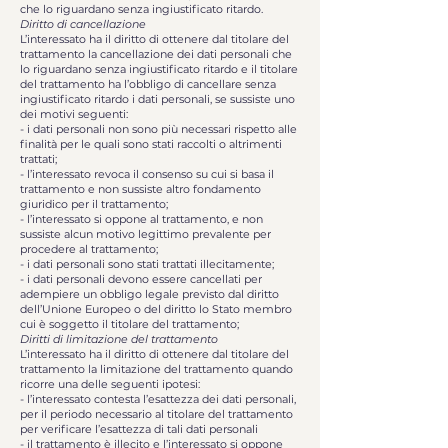
che lo riguardano senza ingiustificato ritardo.
Diritto di cancellazione
L’interessato ha il diritto di ottenere dal titolare del
trattamento la cancellazione dei dati personali che
lo riguardano senza ingiustificato ritardo e il titolare
del trattamento ha l’obbligo di cancellare senza
ingiustificato ritardo i dati personali, se sussiste uno
dei motivi seguenti:
- i dati personali non sono più necessari rispetto alle
finalità per le quali sono stati raccolti o altrimenti
trattati;
- l’interessato revoca il consenso su cui si basa il
trattamento e non sussiste altro fondamento
giuridico per il trattamento;
- l’interessato si oppone al trattamento, e non
sussiste alcun motivo legittimo prevalente per
procedere al trattamento;
- i dati personali sono stati trattati illecitamente;
- i dati personali devono essere cancellati per
adempiere un obbligo legale previsto dal diritto
dell’Unione Europeo o del diritto lo Stato membro
cui è soggetto il titolare del trattamento;
Diritti di limitazione del trattamento
L’interessato ha il diritto di ottenere dal titolare del
trattamento la limitazione del trattamento quando
ricorre una delle seguenti ipotesi:
- l’interessato contesta l’esattezza dei dati personali,
per il periodo necessario al titolare del trattamento
per verificare l’esattezza di tali dati personali
- il trattamento è illecito e l’interessato si oppone