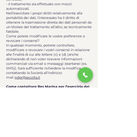
- il trattamento sia effettuato con mezzi
automatizzati.
Nell’esercitare i propri diritti relativamente alla
portabilità dei dati, l’interessato ha il diritto di
ottenere la trasmissione diretta dei dati personali da
un titolare del trattamento all’altro, se tecnicamente
fattibile.
Come potete modificare le vostre preferenze o
revocare i consensi?
In qualsiasi momento, potrete controllare,
modificare o revocare i vostri consensi in relazione
alle finalità di cui alle lettere (c) e (d) (anche
dichiarando di non voler ricevere informazioni
commerciali via email o messaggi istantanei (es.
SMS)). Sarà sufficiente richiedere la modifica
contattando la Società all’indirizzo
mail
gdpr@axcolta.it
Come contattare Res Marina per l’esercizio dei
vostri diritti?
Potrete esercitare i vostri diritti scrivendo al titolare
del trattamento, Axcolta srl, ai recapiti di seguito
indicati:
Axcolta srl
Tel: 02 303218400
email:
gdpr@axcolta.it
Pec:
axcolta@legalmail.it
Sede legale: Centro Direzionale Milanofiori -
Palazzo Q8 Strada 4, 20089 Rozzano (MI)