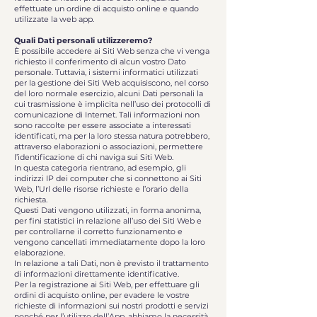
effettuate un ordine di acquisto online e quando
utilizzate la web app.
Quali Dati personali utilizzeremo?
È possibile accedere ai Siti Web senza che vi venga
richiesto il conferimento di alcun vostro Dato
personale. Tuttavia, i sistemi informatici utilizzati
per la gestione dei Siti Web acquisiscono, nel corso
del loro normale esercizio, alcuni Dati personali la
cui trasmissione è implicita nell’uso dei protocolli di
comunicazione di Internet. Tali informazioni non
sono raccolte per essere associate a interessati
identificati, ma per la loro stessa natura potrebbero,
attraverso elaborazioni o associazioni, permettere
l’identificazione di chi naviga sui Siti Web.
In questa categoria rientrano, ad esempio, gli
indirizzi IP dei computer che si connettono ai Siti
Web, l’Url delle risorse richieste e l’orario della
richiesta.
Questi Dati vengono utilizzati, in forma anonima,
per fini statistici in relazione all’uso dei Siti Web e
per controllarne il corretto funzionamento e
vengono cancellati immediatamente dopo la loro
elaborazione.
In relazione a tali Dati, non è previsto il trattamento
di informazioni direttamente identificative.
Per la registrazione ai Siti Web, per effettuare gli
ordini di acquisto online, per evadere le vostre
richieste di informazioni sui nostri prodotti e servizi
nonché per l’utilizzo dell’App, abbiamo la necessità