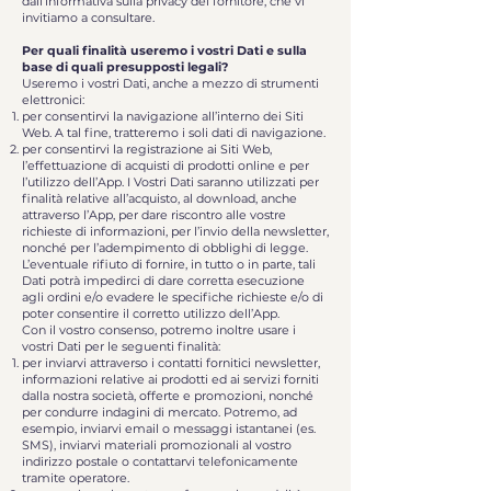
dall’informativa sulla privacy del fornitore, che vi
invitiamo a consultare.
Per quali finalità useremo i vostri Dati e sulla
base di quali presupposti legali?
Useremo i vostri Dati, anche a mezzo di strumenti
elettronici:
per consentirvi la navigazione all’interno dei Siti
Web. A tal fine, tratteremo i soli dati di navigazione.
per consentirvi la registrazione ai Siti Web,
l’effettuazione di acquisti di prodotti online e per
l’utilizzo dell’App. I Vostri Dati saranno utilizzati per
finalità relative all’acquisto, al download, anche
attraverso l’App, per dare riscontro alle vostre
richieste di informazioni, per l’invio della newsletter,
nonché per l’adempimento di obblighi di legge.
L’eventuale rifiuto di fornire, in tutto o in parte, tali
Dati potrà impedirci di dare corretta esecuzione
agli ordini e/o evadere le specifiche richieste e/o di
poter consentire il corretto utilizzo dell’App.
Con il vostro consenso, potremo inoltre usare i
vostri Dati per le seguenti finalità:
per inviarvi attraverso i contatti fornitici newsletter,
informazioni relative ai prodotti ed ai servizi forniti
dalla nostra società, offerte e promozioni, nonché
per condurre indagini di mercato. Potremo, ad
esempio, inviarvi email o messaggi istantanei (es.
SMS), inviarvi materiali promozionali al vostro
indirizzo postale o contattarvi telefonicamente
tramite operatore.