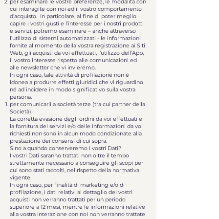
per esaminare le vostre preferenze, le modalità con
cui interagite con noi ed il vostro comportamento
d’acquisto. In particolare, al fine di poter meglio
capire i vostri gusti e l’interesse per i nostri prodotti
e servizi, potremo esaminare – anche attraverso
l’utilizzo di sistemi automatizzati - le informazioni
fornite al momento della vostra registrazione ai Siti
Web, gli acquisti da voi effettuati, l’utilizzo dell’App,
il vostro interesse rispetto alle comunicazioni ed
alle newsletter che vi invieremo.
In ogni caso, tale attività di profilazione non è
idonea a produrre effetti giuridici che vi riguardino
né ad incidere in modo significativo sulla vostra
persona.
per comunicarli a società terze (tra cui partner della
Società).
La corretta evasione degli ordini da voi effettuati e
la fornitura dei servizi e/o delle informazioni da voi
richiesti non sono in alcun modo condizionate alla
prestazione dei consensi di cui sopra.
Sino a quando conserveremo i vostri Dati?
I vostri Dati saranno trattati non oltre il tempo
strettamente necessario a conseguire gli scopi per
cui sono stati raccolti, nel rispetto della normativa
vigente.
In ogni caso, per finalità di marketing e/o di
profilazione, i dati relativi al dettaglio dei vostri
acquisti non verranno trattati per un periodo
superiore a 12 mesi, mentre le informazioni relative
alla vostra interazione con noi non verranno trattate