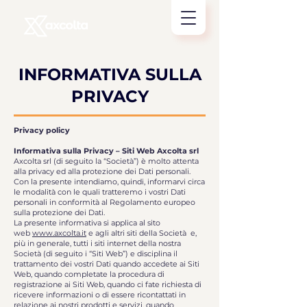
INFORMATIVA SULLA
PRIVACY
Privacy policy
Informativa sulla Privacy – Siti Web Axcolta srl
Axcolta srl (di seguito la “Società”) è molto attenta
alla privacy ed alla protezione dei Dati personali.
Con la presente intendiamo, quindi, informarvi circa
le modalità con le quali tratteremo i vostri Dati
personali in conformità al Regolamento europeo
sulla protezione dei Dati.
La presente informativa si applica al sito
web
www.axcolta
.it
e agli altri siti della Società e,
più in generale, tutti i siti internet della nostra
Società (di seguito i “Siti Web”) e disciplina il
trattamento dei vostri Dati quando accedete ai Siti
Web, quando completate la procedura di
registrazione ai Siti Web, quando ci fate richiesta di
ricevere informazioni o di essere ricontattati in
relazione ai nostri prodotti e servizi, quando